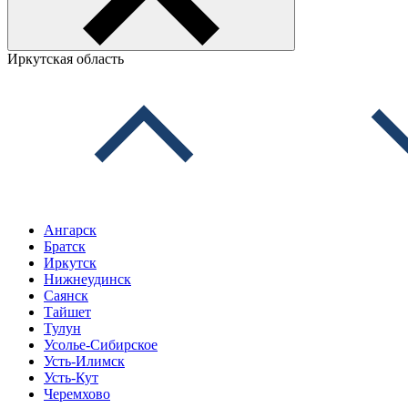
Иркутская область
Ангарск
Братск
Иркутск
Нижнеудинск
Саянск
Тайшет
Тулун
Усолье-Сибирское
Усть-Илимск
Усть-Кут
Черемхово