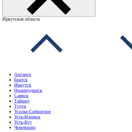
Иркутская область
Ангарск
Братск
Иркутск
Нижнеудинск
Саянск
Тайшет
Тулун
Усолье-Сибирское
Усть-Илимск
Усть-Кут
Черемхово