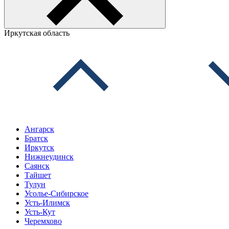
Иркутская область
Ангарск
Братск
Иркутск
Нижнеудинск
Саянск
Тайшет
Тулун
Усолье-Сибирское
Усть-Илимск
Усть-Кут
Черемхово