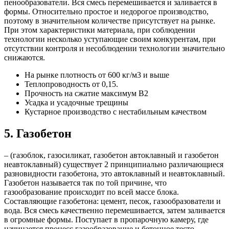
пенообразователи. Вся смесь перемешивается и заливается в
формы. Относительно простое и недорогое производство,
поэтому в значительном количестве присутствует на рынке.
При этом характеристики материала, при соблюдении
технологии несколько уступающие своим конкурентам, при
отсутствии контроля и несоблюдении технологии значительно
снижаются.
На рынке плотность от 600 кг/м3 и выше
Теплопроводность от 0,15.
Прочность на сжатие максимум B2
Усадка и усадочные трещины
Кустарное производство с нестабильным качеством
5. Газобетон
– (газоблок, газосиликат, газобетон автоклавный и газобетон
неавтоклавный) существует 2 принципиально различающиеся
разновидности газобетона, это автоклавный и неавтоклавный.
Газобетон называется так по той причине, что
газообразование происходит по всей массе блока.
Составляющие газобетона: цемент, песок, газообразователи и
вода. Вся смесь качественно перемешивается, затем заливается
в огромные формы. Поступает в пропарочную камеру, где
начинается процесс газообразование и бетонное тесто