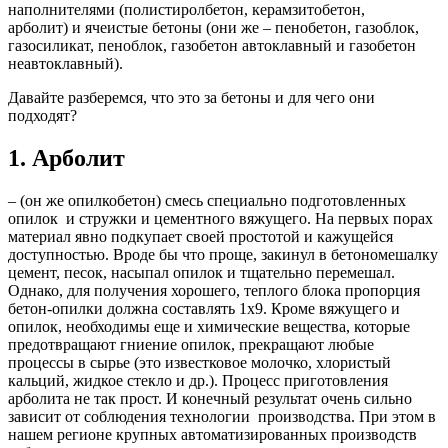
наполнителями (полистиролбетон, керамзитобетон,
арболит) и ячеистые бетоны (они же – пенобетон, газоблок,
газосиликат, пеноблок, газобетон автоклавный и газобетон
неавтоклавный).
Давайте разберемся, что это за бетоны и для чего они
подходят?
1. Арболит
– (он же опилкобетон) смесь специально подготовленных
опилок и стружки и цементного вяжущего. На первых порах
материал явно подкупает своей простотой и кажущейся
доступностью. Вроде бы что проще, закинул в бетономешалку
цемент, песок, насыпал опилок и тщательно перемешал.
Однако, для получения хорошего, теплого блока пропорция
бетон-опилки должна составлять 1х9. Кроме вяжущего и
опилок, необходимы еще и химические вещества, которые
предотвращают гниение опилок, прекращают любые
процессы в сырье (это известковое молочко, хлористый
кальций, жидкое стекло и др.). Процесс приготовления
арболита не так прост. И конечный результат очень сильно
зависит от соблюдения технологии производства. При этом в
нашем регионе крупных автоматизированных производств