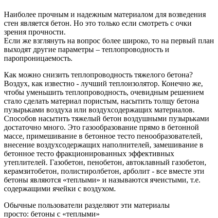
Наиболее прочным и надежным материалом для возведения
стен является бетон. Но это только если смотреть с очки
зрения прочности.
Если же взглянуть на вопрос более широко, то на первый план
выходят другие параметры – теплопроводность и
паропроницаемость.
Как можно снизить теплопроводность тяжелого бетона?
Воздух, как известно - лучший теплоизолятор. Конечно же,
чтобы уменьшить теплопроводность, очевидным решением
стало сделать материал пористым, насытить толщу бетона
пузырьками воздуха или воздухсодержащих материалов.
Способов насытить тяжелый бетон воздушными пузырьками
достаточно много. Это газообразование прямо в бетонной
массе, примешивание в бетонное тесто пенообразователей,
внесение воздухсодержащих наполнителей, замешивание в
бетонное тесто фракционированных эффективных
утеплителей. Газобетон, пенобетон, автоклавный газобетон,
керамзитобетон, полистиролбетон, арболит - все вместе эти
бетоны являются «теплыми» и называются ячеистыми, т.е.
содержащими ячейки с воздухом.
Обычные пользователи разделяют эти материалы
просто: бетоны с «теплыми»