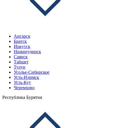
Ангарск
Братск
Иркутск
Нижнеудинск
Саянск
Тайшет
Тулун
Усолье-Сибирское
Усть-Илимск
Усть-Кут
Черемхово
Республика Бурятия