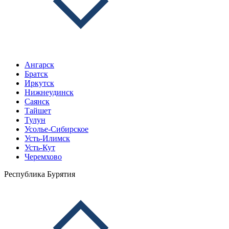
Ангарск
Братск
Иркутск
Нижнеудинск
Саянск
Тайшет
Тулун
Усолье-Сибирское
Усть-Илимск
Усть-Кут
Черемхово
Республика Бурятия