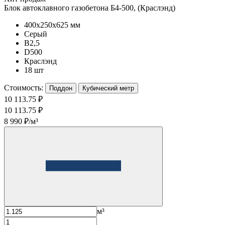
Блок автоклавного газобетона Б4-500, (Краслэнд)
400x250x625 мм
Серый
B2,5
D500
Краслэнд
18 шт
Стоимость:
Поддон
Кубический метр
10 113.75 ₽
10 113.75 ₽
8 990 ₽/м³
м³