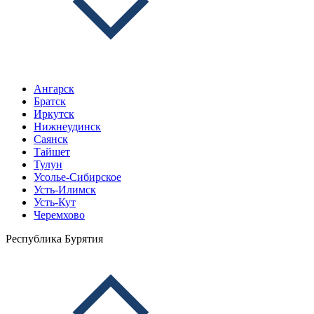
Ангарск
Братск
Иркутск
Нижнеудинск
Саянск
Тайшет
Тулун
Усолье-Сибирское
Усть-Илимск
Усть-Кут
Черемхово
Республика Бурятия